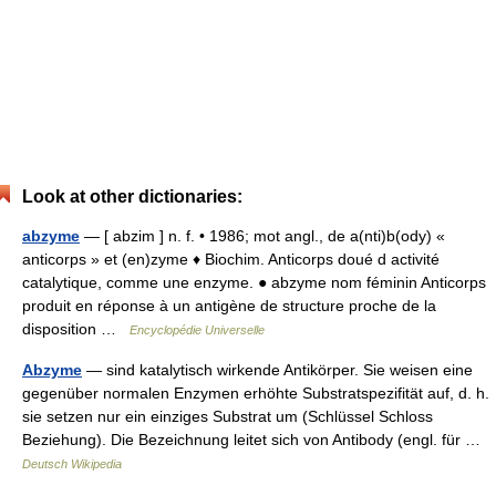
Look at other dictionaries:
abzyme
— [ abzim ] n. f. • 1986; mot angl., de a(nti)b(ody) «
anticorps » et (en)zyme ♦ Biochim. Anticorps doué d activité
catalytique, comme une enzyme. ● abzyme nom féminin Anticorps
produit en réponse à un antigène de structure proche de la
disposition …
Encyclopédie Universelle
Abzyme
— sind katalytisch wirkende Antikörper. Sie weisen eine
gegenüber normalen Enzymen erhöhte Substratspezifität auf, d. h.
sie setzen nur ein einziges Substrat um (Schlüssel Schloss
Beziehung). Die Bezeichnung leitet sich von Antibody (engl. für …
Deutsch Wikipedia