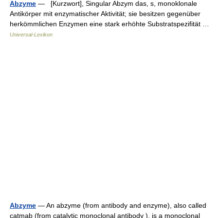
Abzyme
— [Kurzwort], Singular Abzym das, s, monoklonale
Antikörper mit enzymatischer Aktivität; sie besitzen gegenüber
herkömmlichen Enzymen eine stark erhöhte Substratspezifität …
Universal-Lexikon
Abzyme
— An abzyme (from antibody and enzyme), also called
catmab (from catalytic monoclonal antibody ), is a monoclonal