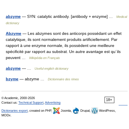
abzyme
— SYN: catalytic antibody. [antibody + enzyme] …
Medical
dictionary
Abzyme
— Les abzymes sont des anticorps possédant un effet
catalytique, ils sont normalement produits artificiellement. Par
rapport à une enzyme normale, ils possèdent une meilleure
spécificité par rapport au substrat. Un autre avantage est qu´ils
peuvent …
Wikipédia en Français
abzyme
— …
Useful english dictionary
bzyme
— abzyme …
Dictionnaire des rimes
© Academic, 2000-2026
18+
Contact us:
Technical Support
,
Advertising
Dictionaries export
, created on PHP,
Joomla,
Drupal,
WordPress,
MODx.