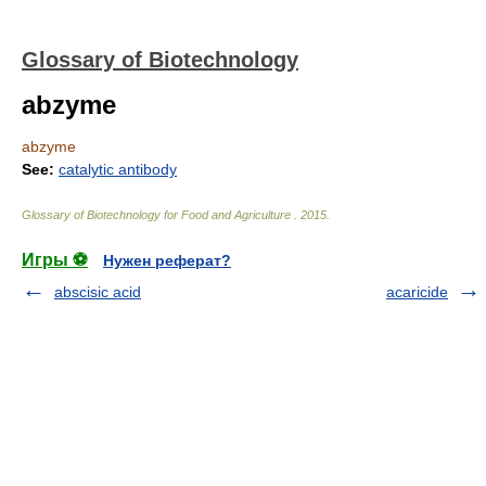
Glossary of Biotechnology
abzyme
abzyme
See:
catalytic antibody
Glossary of Biotechnology for Food and Agriculture
.
2015
.
Игры ⚽
Нужен реферат?
abscisic acid
acaricide