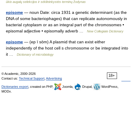
ūkio augalų selekcijos ir sėklininkystės terminų žodynas
episome
— noun Date: circa 1931 a genetic determinant (as the
DNA of some bacteriophages) that can replicate autonomously in
bacterial cytoplasm or as an integral part of the chromosomes •
episomal adjective • episomally adverb …
New Collegiate Dictionary
episome
— (ep ī sōm) A plasmid that can exist either
independently of the host cell s chromosome or be integrated into
it …
Dictionary of microbiology
© Academic, 2000-2026
18+
Contact us:
Technical Support
,
Advertising
Dictionaries export
, created on PHP,
Joomla,
Drupal,
WordPress,
MODx.