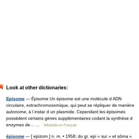
Look at other dictionaries:
Episome
— Épisome Un épisome est une molécule d ADN
circulaire, extrachromosomique, qui peut se répliquer de manière
autonome, à l instar d un plasmide. Cependant les épisomes
possèdent certains gènes supplémentaires codant la synthèse d
enzymes de… …
Wikipédia en Français
épisome
— [ epizom ] n. m. • 1958; du gr. epi « sur » et sôma «