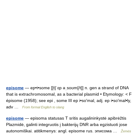
episome
— ep•i•some [[t]ˈɛp əˌsoʊm[/t]] n. gen a strand of DNA
that is extrachromosomal, as a bacterial plasmid • Etymology: < F
épisome (1958); see epi , some III ep i•so′mal, adj. ep i•so′mal•ly,
adv …
From formal English to slang
episome
— episoma statusas T sritis augalininkystė apibrėžtis
Plazmidė, galinti integruotis į bakterijų DNR arba egzistuoti jose
autonomiškai. atitikmenys: angl. episome rus. эписома …
Žemės