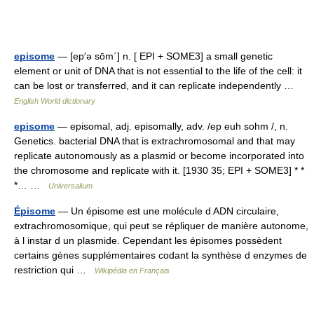
episome
— [ep′ə sōm΄] n. [ EPI + SOME3] a small genetic
element or unit of DNA that is not essential to the life of the cell: it
can be lost or transferred, and it can replicate independently …
English World dictionary
episome
— episomal, adj. episomally, adv. /ep euh sohm /, n.
Genetics. bacterial DNA that is extrachromosomal and that may
replicate autonomously as a plasmid or become incorporated into
the chromosome and replicate with it. [1930 35; EPI + SOME3] * *
*… …
Universalium
Épisome
— Un épisome est une molécule d ADN circulaire,
extrachromosomique, qui peut se répliquer de manière autonome,
à l instar d un plasmide. Cependant les épisomes possèdent
certains gènes supplémentaires codant la synthèse d enzymes de
restriction qui …
Wikipédia en Français