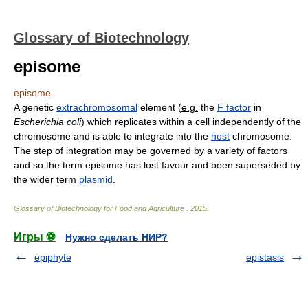
Glossary of Biotechnology
episome
episome
A genetic
extrachromosomal
element (
e.g.
the
F factor
in
Escherichia coli
) which replicates within a cell independently of the
chromosome and is able to integrate into the
host
chromosome.
The step of integration may be governed by a variety of factors
and so the term episome has lost favour and been superseded by
the wider term
plasmid
.
Glossary of Biotechnology for Food and Agriculture
.
2015
.
Игры ⚽
Нужно сделать НИР?
epiphyte
epistasis