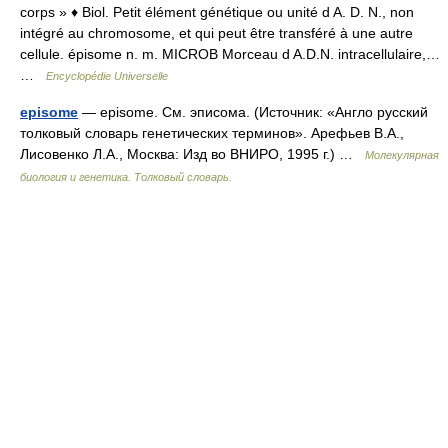
corps » ♦ Biol. Petit élément génétique ou unité d A. D. N., non
intégré au chromosome, et qui peut être transféré à une autre
cellule. épisome n. m. MICROB Morceau d A.D.N. intracellulaire,…
…
Encyclopédie Universelle
episome
— episome. См. эписома. (Источник: «Англо русский
толковый словарь генетических терминов». Арефьев В.А.,
Лисовенко Л.А., Москва: Изд во ВНИРО, 1995 г.) …
Молекулярная
биология и генетика. Толковый словарь.