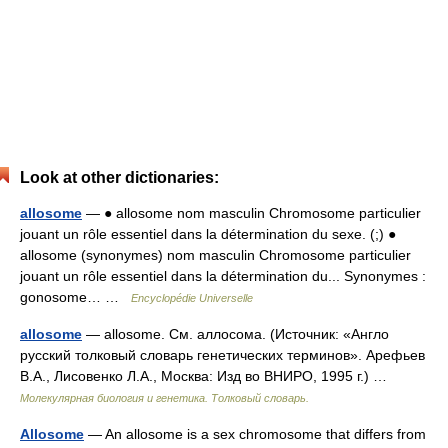
Look at other dictionaries:
allosome
— ● allosome nom masculin Chromosome particulier
jouant un rôle essentiel dans la détermination du sexe. (;) ●
allosome (synonymes) nom masculin Chromosome particulier
jouant un rôle essentiel dans la détermination du... Synonymes :
gonosome… …
Encyclopédie Universelle
allosome
— allosome. См. аллосома. (Источник: «Англо
русский толковый словарь генетических терминов». Арефьев
В.А., Лисовенко Л.А., Москва: Изд во ВНИРО, 1995 г.) …
Молекулярная биология и генетика. Толковый словарь.
Allosome
— An allosome is a sex chromosome that differs from