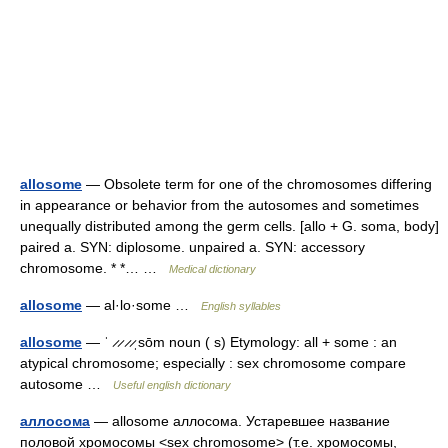
allosome
— Obsolete term for one of the chromosomes differing
in appearance or behavior from the autosomes and sometimes
unequally distributed among the germ cells. [allo + G. soma, body]
paired a. SYN: diplosome. unpaired a. SYN: accessory
chromosome. * *… …
Medical dictionary
allosome
— al·lo·some …
English syllables
allosome
— ˈ ̷ ̷ ̷ ̷ˌsōm noun ( s) Etymology: all + some : an
atypical chromosome; especially : sex chromosome compare
autosome …
Useful english dictionary
аллосома
— allosome аллосома. Устаревшее название
половой хромосомы <sex chromosome> (т.е. хромосомы,