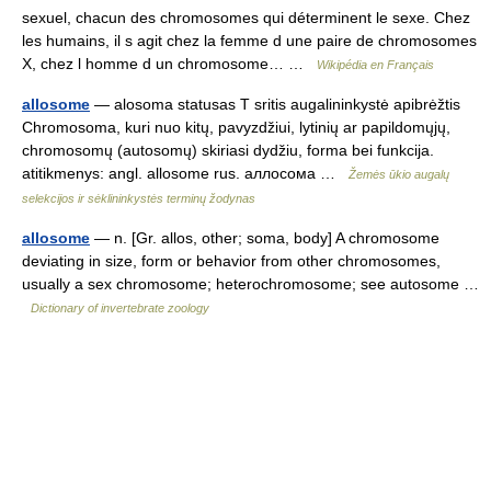
sexuel, chacun des chromosomes qui déterminent le sexe. Chez
les humains, il s agit chez la femme d une paire de chromosomes
X, chez l homme d un chromosome… …
Wikipédia en Français
allosome
— alosoma statusas T sritis augalininkystė apibrėžtis
Chromosoma, kuri nuo kitų, pavyzdžiui, lytinių ar papildomųjų,
chromosomų (autosomų) skiriasi dydžiu, forma bei funkcija.
atitikmenys: angl. allosome rus. аллосома …
Žemės ūkio augalų
selekcijos ir sėklininkystės terminų žodynas
allosome
— n. [Gr. allos, other; soma, body] A chromosome
deviating in size, form or behavior from other chromosomes,
usually a sex chromosome; heterochromosome; see autosome …
Dictionary of invertebrate zoology