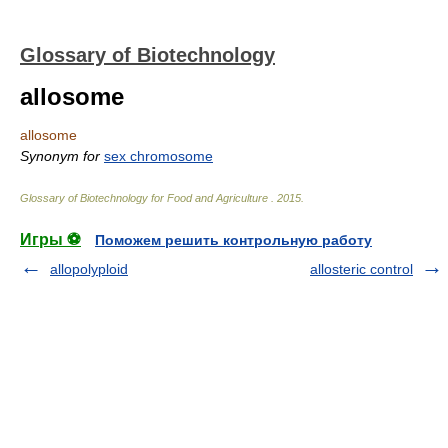
Glossary of Biotechnology
allosome
allosome
Synonym for
sex chromosome
Glossary of Biotechnology for Food and Agriculture
.
2015
.
Игры ⚽
Поможем решить контрольную работу
allopolyploid
allosteric control