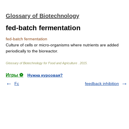
Glossary of Biotechnology
fed-batch fermentation
fed-batch fermentation
Culture of cells or micro-organisms where nutrients are added
periodically to the bioreactor.
Glossary of Biotechnology for Food and Agriculture
.
2015
.
Игры ⚽
Нужна курсовая?
Fc
feedback inhibition