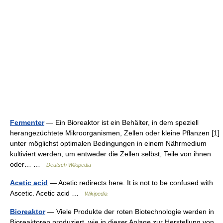
Fermenter
— Ein Bioreaktor ist ein Behälter, in dem speziell
herangezüchtete Mikroorganismen, Zellen oder kleine Pflanzen [1]
unter möglichst optimalen Bedingungen in einem Nährmedium
kultiviert werden, um entweder die Zellen selbst, Teile von ihnen
oder… …
Deutsch Wikipedia
Acetic acid
— Acetic redirects here. It is not to be confused with
Ascetic. Acetic acid …
Wikipedia
Bioreaktor
— Viele Produkte der roten Biotechnologie werden in
Bioreaktoren produziert, wie in dieser Anlage zur Herstellung von