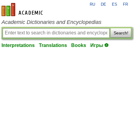
RU
DE
ES
FR
en-academic.com
Academic Dictionaries and Encyclopedias
Search!
Interpretations
Translations
Books
Игры ⚽