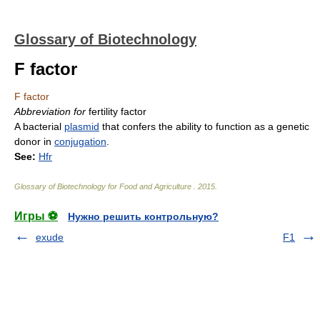
Glossary of Biotechnology
F factor
F factor
Abbreviation for
fertility factor
A bacterial
plasmid
that confers the ability to function as a genetic
donor in
conjugation
.
See:
Hfr
Glossary of Biotechnology for Food and Agriculture
.
2015
.
Игры ⚽
Нужно решить контрольную?
exude
F1