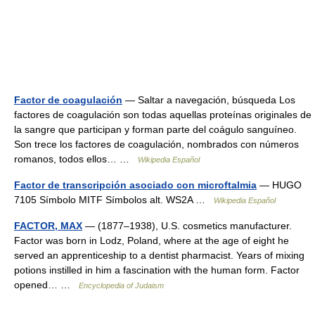
Factor de coagulación
— Saltar a navegación, búsqueda Los
factores de coagulación son todas aquellas proteínas originales de
la sangre que participan y forman parte del coágulo sanguíneo.
Son trece los factores de coagulación, nombrados con números
romanos, todos ellos… …
Wikipedia Español
Factor de transcripción asociado con microftalmia
— HUGO
7105 Símbolo MITF Símbolos alt. WS2A …
Wikipedia Español
FACTOR, MAX
— (1877–1938), U.S. cosmetics manufacturer.
Factor was born in Lodz, Poland, where at the age of eight he
served an apprenticeship to a dentist pharmacist. Years of mixing
potions instilled in him a fascination with the human form. Factor
opened… …
Encyclopedia of Judaism