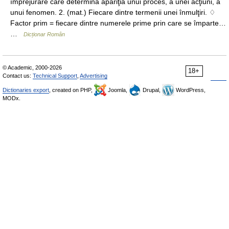
împrejurare care determină apariţia unui proces, a unei acţiuni, a
unui fenomen. 2. (mat.) Fiecare dintre termenii unei înmulţiri. ♢
Factor prim = fiecare dintre numerele prime prin care se împarte…
…
Dicționar Român
© Academic, 2000-2026
18+
Contact us:
Technical Support
,
Advertising
Dictionaries export
, created on PHP,
Joomla,
Drupal,
WordPress,
MODx.